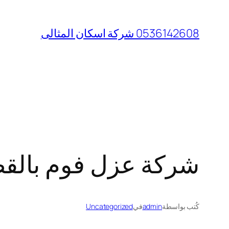
تخطى
إلى
0536142608 شركة اسكان المثالى
المحتوى
شركة عزل فوم بالقطيف29914
كُتب بواسطة
admin
في
Uncategorized