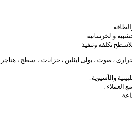
رارى ، صوت ، بولى ايثلين ، خزانات ، اسطح ، هناجر )
ينية والآسيوية .
 العملاء .